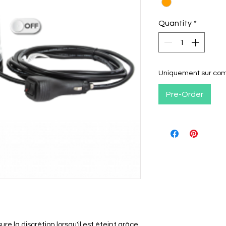
Quantity
*
Uniquement sur c
Pre-Order
re la discrétion lorsqu'il est éteint grâce