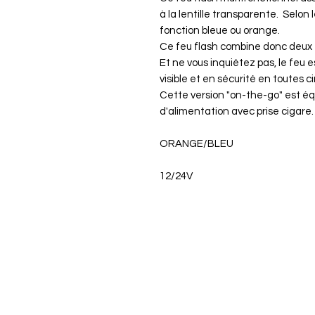
à la lentille transparente. Selon le
fonction bleue ou orange.
Ce feu flash combine donc deux 
Et ne vous inquiétez pas, le feu 
visible et en sécurité en toutes 
Cette version "on-the-go" est éq
d'alimentation avec prise cigare.
ORANGE/BLEU
12/24V