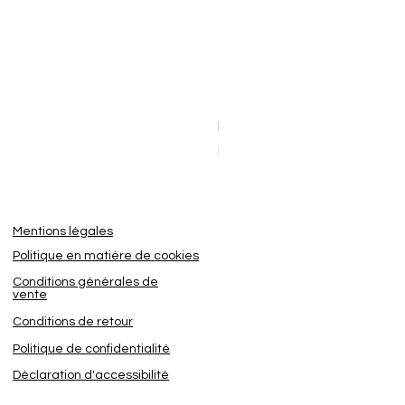
Dashcam BlackVue Elite 8-2
Sale Price
From
€449.95
Mentions légales
Politique en matière de cookies
Conditions générales de
vente
Conditions de retour
Politique de confidentialité
Déclaration d'accessibilité