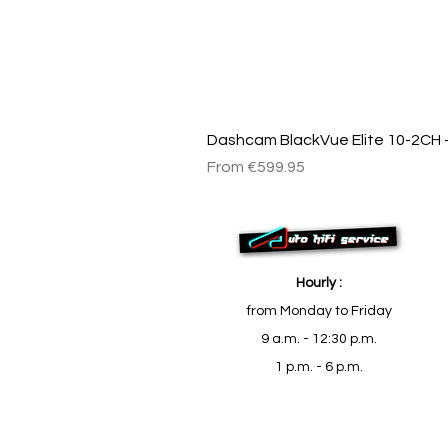
Dashcam BlackVue Elite 10-2CH –
Sale Price
From
€599.95
Hourly :
from Monday to Friday
9 a.m. - 12:30 p.m.
1 p.m. - 6 p.m.