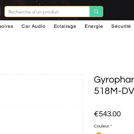
soires
Car Audio
Eclairage
Energie
Sécurité
Gyropha
518M-DV
Pri
€543.00
Couleur
*