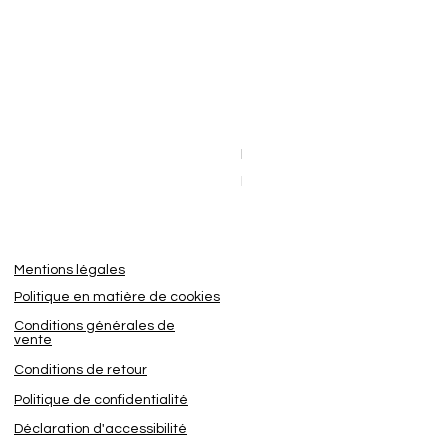
Dashcam BlackVue Elite 8-2
Sale Price
From
€449.95
Mentions légales
Politique en matière de cookies
Conditions générales de
vente
Conditions de retour
Politique de confidentialité
Déclaration d'accessibilité