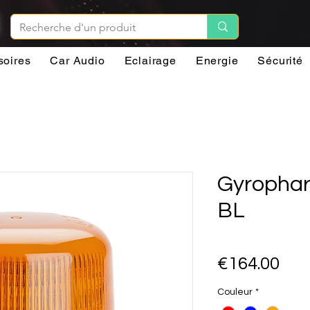
soires
Car Audio
Eclairage
Energie
Sécurité
Gyrophar
BL
Pri
€164.00
Couleur
*