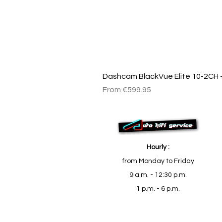
Dashcam BlackVue Elite 10-2CH –
Sale Price
From
€599.95
Hourly :
from Monday to Friday
9 a.m. - 12:30 p.m.
1 p.m. - 6 p.m.