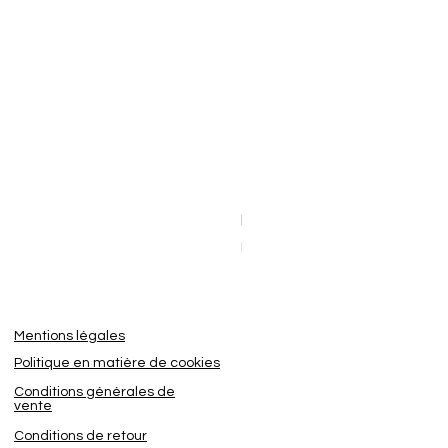
Dashcam BlackVue Elite 8-2
Sale Price
From
€449.95
Mentions légales
Politique en matière de cookies
Conditions générales de
vente
Conditions de retour