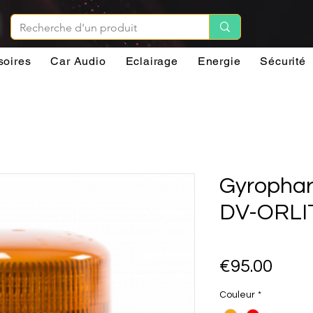
soires
Car Audio
Eclairage
Energie
Sécurité
Gyrophar
DV-ORLI
Pric
€95.00
Couleur
*