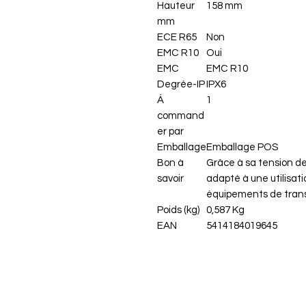
Hauteur
158 mm
mm
ECE R65
Non
EMC R10
Oui
EMC
EMC R10
Degrée-IP
IPX6
Á
1
command
er par
Emballage
Emballage POS
Bon à
Grâce à sa tension d
savoir
adapté à une utilisati
équipements de trans
Poids (kg)
0,587 Kg
EAN
5414184019645