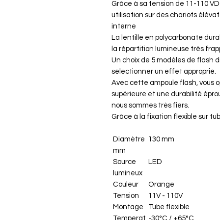
Grâce à sa tension de 11-110 VD
utilisation sur des chariots élév
interne
La lentille en polycarbonate dura
la répartition lumineuse très fra
Un choix de 5 modèles de flash d
sélectionner un effet approprié.
Avec cette ampoule flash, vous o
supérieure et une durabilité épr
nous sommes très fiers.
Grâce à la fixation flexible sur t
Diamètre
130 mm
mm
Source
LED
lumineux
Couleur
Orange
Tension
11V - 110V
Montage
Tube flexible
Temperat
-30°C / +65°C