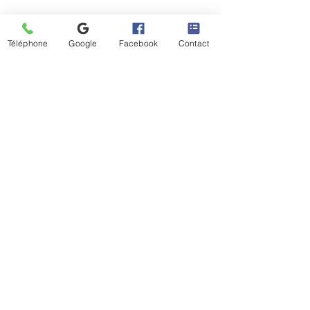
Téléphone
Google
Facebook
Contact
Hourly :
from Monday to Friday
9 a.m. - 12:30 p.m.
1 p.m. - 6 p.m.
Mentions légales
Politique en matière de cookies
Politique de confidentialité
Déclaration d'accessibilité