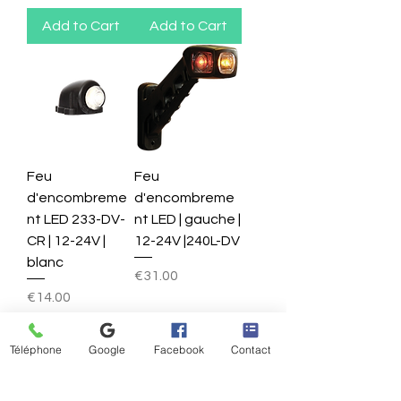
Add to Cart
Add to Cart
Feu
Feu
d'encombreme
d'encombreme
nt LED 233-DV-
nt LED | gauche |
CR | 12-24V |
12-24V |240L-DV
blanc
Price
€31.00
Price
€14.00
Add to Cart
Add to Cart
Téléphone
Google
Facebook
Contact