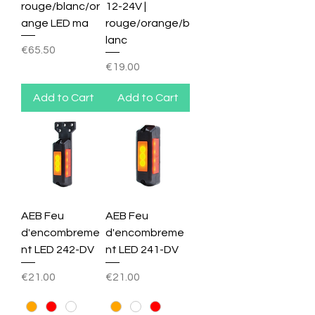
rouge/blanc/or
12-24V |
ange LED ma
rouge/orange/b
lanc
Price
€65.50
Price
€19.00
Add to Cart
Add to Cart
AEB Feu
AEB Feu
d'encombreme
d'encombreme
nt LED 242-DV
nt LED 241-DV
Price
Price
€21.00
€21.00