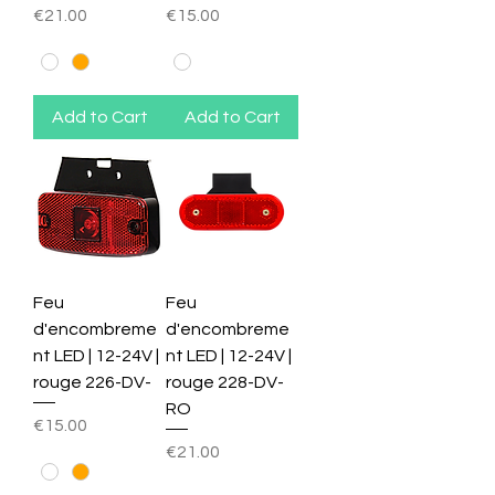
Price
Price
€21.00
€15.00
Add to Cart
Add to Cart
Feu
Feu
d'encombreme
d'encombreme
nt LED | 12-24V |
nt LED | 12-24V |
rouge 226-DV-
rouge 228-DV-
RO
Price
€15.00
Price
€21.00