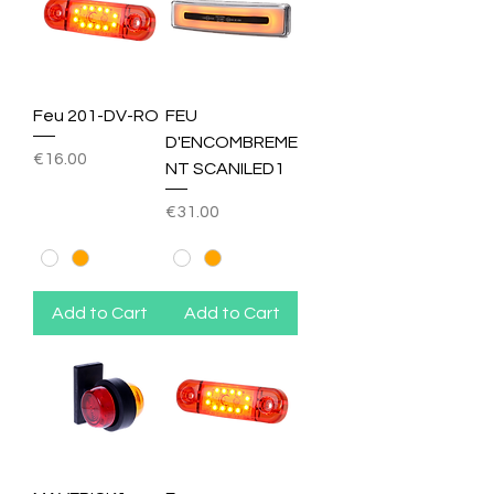
Feu 201-DV-RO
FEU
D'ENCOMBREME
Price
€16.00
NT SCANILED1
Price
€31.00
Add to Cart
Add to Cart