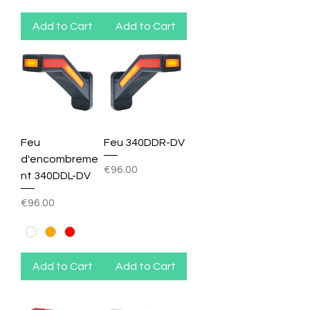
Add to Cart
Add to Cart
Feu
Feu 340DDR-DV
d'encombreme
Price
€96.00
nt 340DDL-DV
Price
€96.00
Add to Cart
Add to Cart