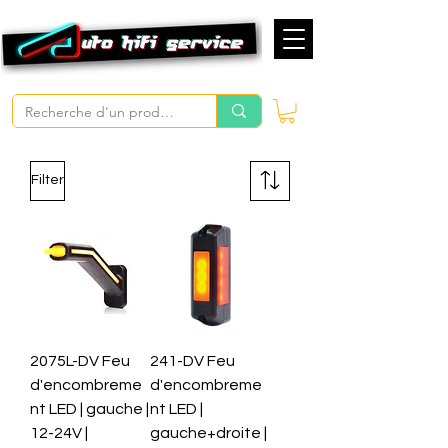
Filter
2075L-DV Feu
241-DV Feu
d'encombreme
d'encombreme
nt LED | gauche |
nt LED |
12-24V |
gauche+droite |