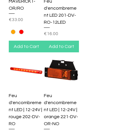
MAVERICK1-
Feu
OR/RO
d'encombreme
nt LED 201-DV-
Price
€33.00
RO-12LED
Price
€16.00
Add to Cart
Add to Cart
Feu
Feu
d'encombreme
d'encombreme
nt LED | 12-24V |
nt LED | 12-24V |
rouge 202-DV-
orange 221-DV-
RO
OR-NO