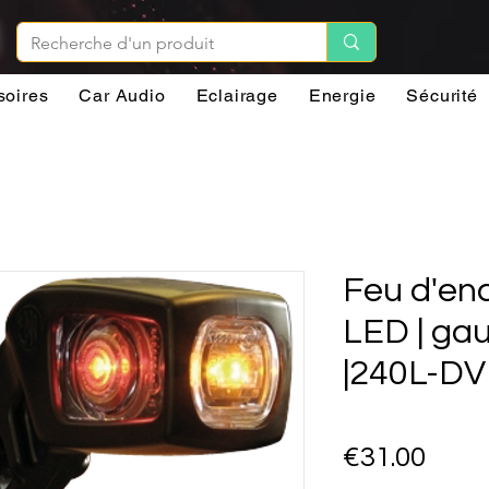
soires
Car Audio
Eclairage
Energie
Sécurité
Feu d'e
LED | ga
|240L-DV
Pric
€31.00