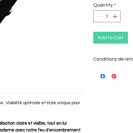
Quantity
*
Add to Cart
Conditions de ret
Le client a 15 j
l'article pour l
Il doit informer
Visibilité optimale et style unique pour
retour par e-mai
L'article doit 
emballage d'ori
sation claire et visible, tout en lui
Les câblages n
moderne avec notre feu d'encombrement