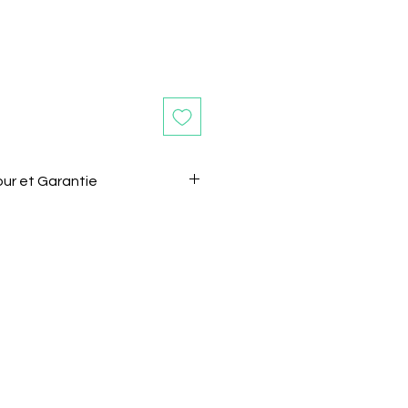
our et Garantie
ours après la réception de
e retourner sans motif.
 le vendeur de son intention de
l.
être renvoyé dans son état et
gine.
e doivent pas êtres coupés