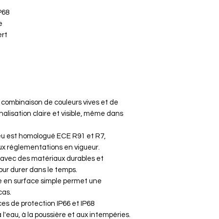
P68
e
ert
combinaison de couleurs vives et de
alisation claire et visible, même dans
u est homologué ECE R91 et R7,
ux réglementations en vigueur.
avec des matériaux durables et
our durer dans le temps.
en surface simple permet une
cas.
ces de protection IP66 et IP68
l'eau, à la poussière et aux intempéries.