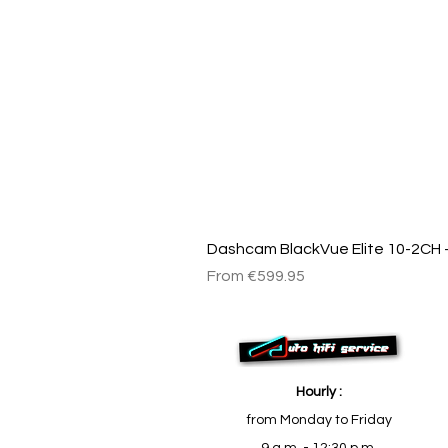
Dashcam BlackVue Elite 10-2CH –
Sale Price
From
€599.95
Hourly :
from Monday to Friday
9 a.m. - 12:30 p.m.