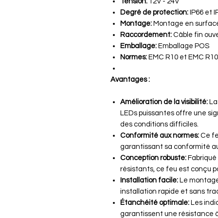
Tension:
12V - 24V
Degré de protection:
IP66 et I
Montage:
Montage en surfac
Raccordement:
Câble fin ouv
Emballage:
Emballage POS
Normes:
EMC R10 et EMC R10
Avantages :
Amélioration de la visibilité:
La 
LEDs puissantes offre une sign
des conditions difficiles.
Conformité aux normes:
Ce fe
garantissant sa conformité a
Conception robuste:
Fabriqué 
résistants, ce feu est conçu p
Installation facile:
Le montage 
installation rapide et sans tra
Étanchéité optimale:
Les indi
garantissent une résistance à 