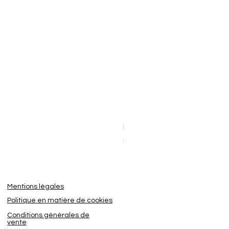
Dashcam BlackVue Elite 8-2
Sale Price
From
€449.95
Mentions légales
Politique en matière de cookies
Conditions générales de
vente