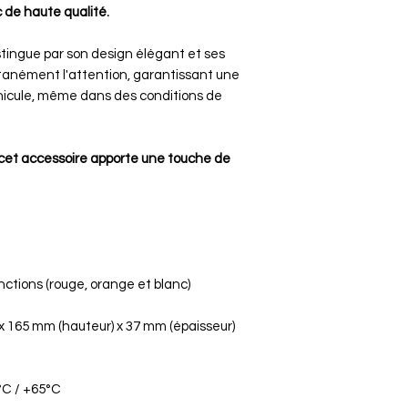
ou endommagé
de haute qualité.
Le client est re
Le vendeur rem
tingue par son design élégant et ses
commande (prix d
antanément l'attention, garantissant une
suivant la récep
éhicule, même dans des conditions de
Exceptions:
Articles confec
personnalisés.
, cet accessoire apporte une touche de
Articles scellé
sans détériorat
Garantie de 2 a
articles Vintag
nctions (rouge, orange et blanc)
x 165 mm (hauteur) x 37 mm (épaisseur)
°C / +65°C