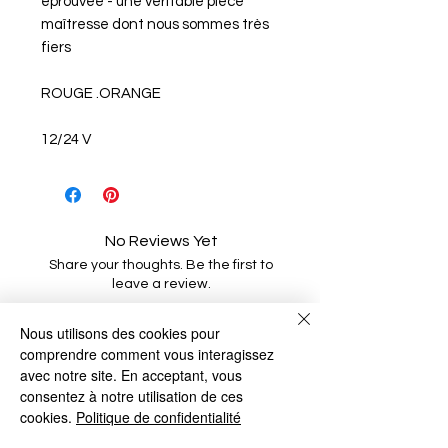
éprouvée - une véritable pièce
maîtresse dont nous sommes très
fiers
ROUGE .ORANGE
12/24 V
No Reviews Yet
Share your thoughts. Be the first to
leave a review.
Nous utilisons des cookies pour
Leave a Review
comprendre comment vous interagissez
avec notre site. En acceptant, vous
consentez à notre utilisation de ces
cookies.
Politique de confidentialité
Related Products