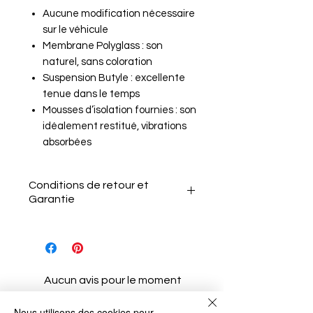
Aucune modification nécessaire
sur le véhicule
Membrane Polyglass : son
naturel, sans coloration
Suspension Butyle : excellente
tenue dans le temps
Mousses d’isolation fournies : son
idéalement restitué, vibrations
absorbées
Conditions de retour et
Garantie
Le client a 15 jours après la
réception de l'article pour le
Aucun avis pour le moment
retourner sans motif.
Partagez votre expérience, soyez le
Il doit informer le vendeur de
premier à laisser un avis.
Nous utilisons des cookies pour