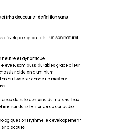
 offrira
douceur et définition sans
 développe, quant à lui,
un son naturel
on neutre et dynamique.
é élevée, sont aussi durables grâce à leur
châssis rigide en aluminium.
villon du tweeter donne un
meilleur
ore
.
rience dans le domaine du matériel haut
référence dans le monde du car audio.
ologiques ont rythmé le développement
isir d’écoute.