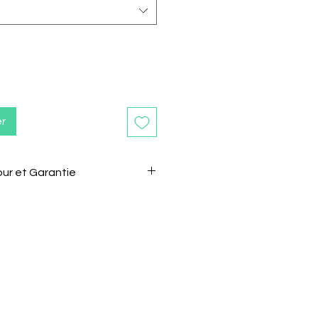
er
our et Garantie
etour et Garantie
5 jours après la réception de
r le retourner sans motif.
mer le vendeur de son intention
 e-mail.
t être renvoyé dans son état et
origine.