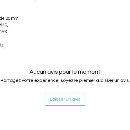
Les câblage
ou endomma
Le client es
 de 20 mm,
retour.
 RMS,
Le vendeur r
 MAX
la commande (
jours suivant
Hz,
Aucun avis pour le moment
Partagez votre expérience, soyez le premier à laisser un avis.
Laisser un avis