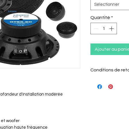
Sélectionner
Quantité
*
Ajouter au pani
Conditions de ret
Conditions de r
Le client a 1
rofondeur d'installation modérée
l'article pou
Il doit infor
de retour par
L'article doi
 et woofer
emballage d'
nuation haute fréquence