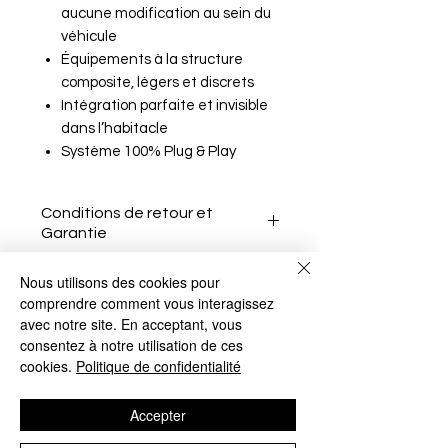
aucune modification au sein du
véhicule
Équipements à la structure
composite, légers et discrets
Intégration parfaite et invisible
dans l’habitacle
Système 100% Plug & Play
Conditions de retour et
Garantie
Nous utilisons des cookies pour
comprendre comment vous interagissez
Le client a 15 jours après la
avec notre site. En acceptant, vous
réception de l'article pour le
consentez à notre utilisation de ces
Aucun avis pour le moment
cookies.
Politique de confidentialité
retourner sans motif.
Partagez votre expérience, soyez le
Il doit informer le vendeur de
premier à laisser un avis.
Accepter
son intention de retour par e-
mail.