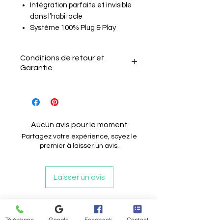
Intégration parfaite et invisible
dans l’habitacle
Système 100% Plug & Play
Conditions de retour et
Garantie
Le client a 15 jours après la
réception de l'article pour le
Aucun avis pour le moment
retourner sans motif.
Partagez votre expérience, soyez le
Il doit informer le vendeur de
premier à laisser un avis.
son intention de retour par e-
mail.
Laisser un avis
L'article doit être renvoyé
dans son état et emballage
d'origine.
Articles similaires
Les câblages ne doivent pas
Téléphone
Google
Facebook
Contact