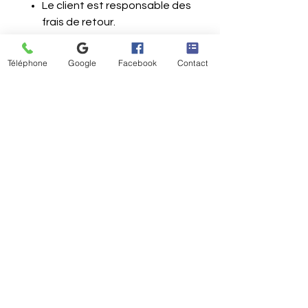
Le client est responsable des
frais de retour.
Le vendeur rembourse le
montant total de la
Téléphone
Google
Facebook
Contact
commande (prix de l'article
dans les 14 jours suivant la
réception du retour).
No Reviews Yet
Share your thoughts. Be the first to
leave a review.
Leave a Review