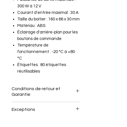
300 W à 12 V
Courant d'entrée maximal : 30 A
Taille du boitier : 160 x 66 x 30 mm
Matériau : ABS
Éclairage d'arrière-plan pour les
boutons de commande
Température de
fonctionnement : -20 °C à +80
°C
Étiquettes : 80 étiquettes
réutilisables
Conditions de retour et
Garantie
Le client a 15 jours après la
Exceptions
réception de l'article pour le
retourner sans motif.
Articles confectionnés sur
Il doit informer le vendeur de
mesure ou personnalisés.