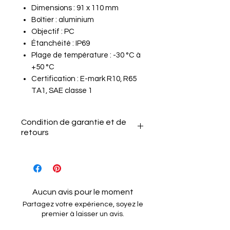
Dimensions : 91 x 110 mm
Boîtier : aluminium
Objectif : PC
Étanchéité : IP69
Plage de température : -30 °C à
+50 °C
Certification : E-mark R10, R65
TA1, SAE classe 1
Condition de garantie et de
retours
Le client a 15 jours après la
réception de l'article pour le
retourner sans motif.
Il doit informer le vendeur de
Aucun avis pour le moment
son intention de retour par e-
Partagez votre expérience, soyez le
mail.
premier à laisser un avis.
L'article doit être renvoyé