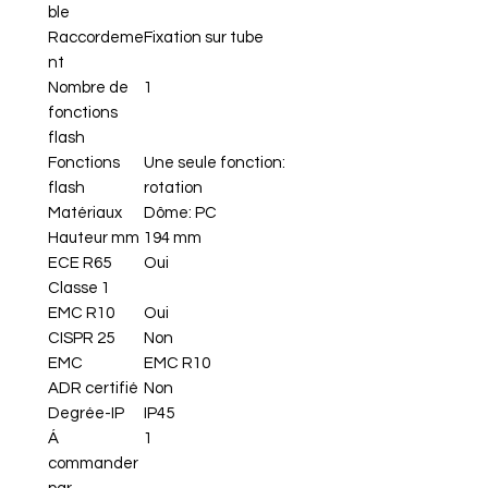
ble
Raccordeme
Fixation sur tube
nt
Nombre de
1
fonctions
flash
Fonctions
Une seule fonction:
flash
rotation
Matériaux
Dôme: PC
Hauteur mm
194 mm
ECE R65
Oui
Classe 1
EMC R10
Oui
CISPR 25
Non
EMC
EMC R10
ADR certifié
Non
Degrée-IP
IP45
Á
1
commander