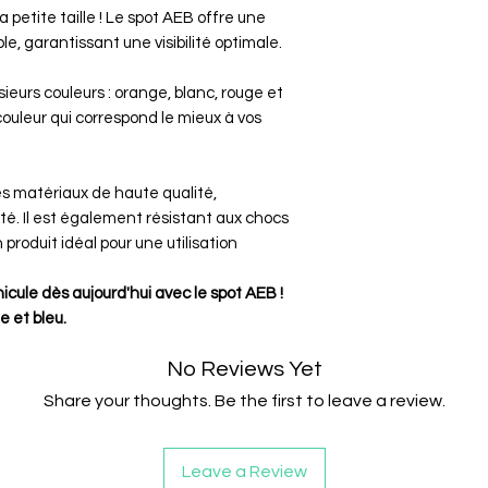
 petite taille ! Le spot AEB offre une
ou endommagé
, garantissant une visibilité optimale.
Le client est re
Le vendeur rem
ieurs couleurs : orange, blanc, rouge et
commande (prix d
 couleur qui correspond le mieux à vos
suivant la récep
s matériaux de haute qualité,
é. Il est également résistant aux chocs
n produit idéal pour une utilisation
éhicule dès aujourd'hui avec le spot AEB !
e et bleu.
No Reviews Yet
Share your thoughts. Be the first to leave a review.
Leave a Review