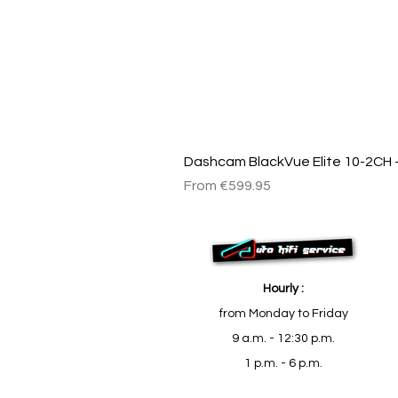
Dashcam BlackVue Elite 10-2CH –
Sale Price
From
€599.95
Hourly :
from Monday to Friday
9 a.m. - 12:30 p.m.
1 p.m. - 6 p.m.