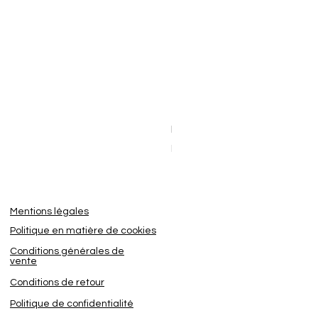
Dashcam BlackVue Elite 8-2
Sale Price
From
€449.95
Mentions légales
Politique en matière de cookies
Conditions générales de
vente
Conditions de retour
Politique de confidentialité