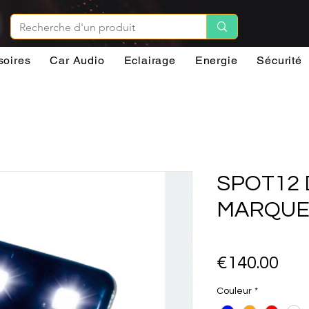
soires
Car Audio
Eclairage
Energie
Sécurité
SPOT12 
MARQUE
Pri
€140.00
Couleur
*