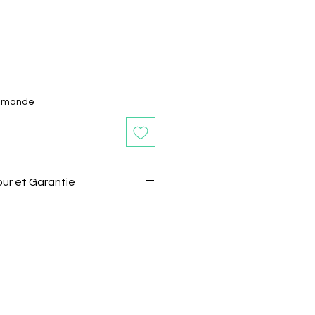
ommande
our et Garantie
s après la réception de l'article
sans motif.
 le vendeur de son intention de
l.
être renvoyé dans son état et
gine.
e doivent pas êtres coupés