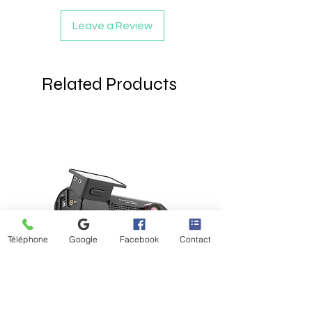
Leave a Review
Related Products
Téléphone
Google
Facebook
Contact
Dashcam BlackVue Elite 10-
Dashcam BlackVue Elit