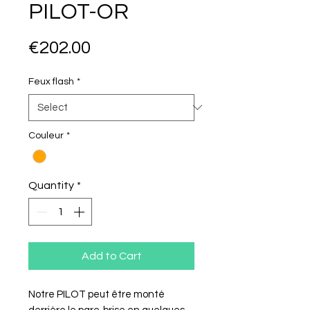
PILOT-OR
Price
€202.00
Feux flash
*
Couleur
*
Quantity
*
Add to Cart
Notre PILOT peut être monté