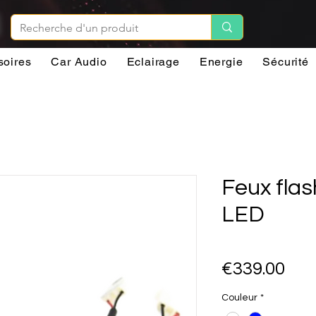
soires
Car Audio
Eclairage
Energie
Sécurité
Feux fla
LED
Pri
€339.00
Couleur
*