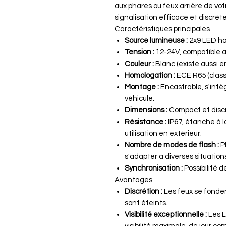
aux phares ou feux arrière de vot
signalisation efficace et discrète
Caractéristiques principales
Source lumineuse :
2x9 LED hau
Tension :
12-24V, compatible 
Couleur :
Blanc (existe aussi en
Homologation :
ECE R65 (classe
Montage :
Encastrable, s'intè
véhicule.
Dimensions :
Compact et discret
Résistance :
IP67, étanche à la
utilisation en extérieur.
Nombre de modes de flash :
Pl
s'adapter à diverses situation
Synchronisation :
Possibilité d
Avantages
Discrétion :
Les feux se fondent
sont éteints.
Visibilité exceptionnelle :
Les L