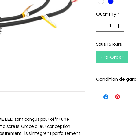
Quantity
*
Sous 15 jours
Pre-Order
Condition de gara
Le client a 15 jour
pour le retourner 
Il doit informer
retour par e-mai
DE LED sont conçus pour offrir une
L'article doit 
nt discrets. Grâce à leur conception
emballage d'ori
astrement, ils s'intègrent parfaitement
Les câblages n