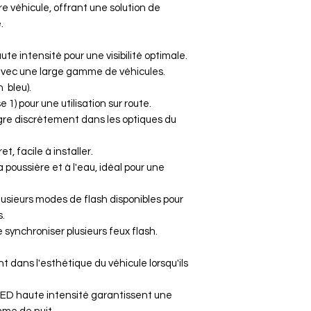
re véhicule, offrant une solution de
ou endommagé
.
Le client est re
Le vendeur rem
te intensité pour une visibilité optimale.
commande (prix d
avec une large gamme de véhicules.
suivant la récep
 bleu).
 1) pour une utilisation sur route.
gre discrètement dans les optiques du
, facile à installer.
 poussière et à l'eau, idéal pour une
usieurs modes de flash disponibles pour
s.
e synchroniser plusieurs feux flash.
 dans l'esthétique du véhicule lorsqu'ils
ED haute intensité garantissent une