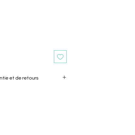
ntie et de retours
s après la réception de l'article
sans motif.
 le vendeur de son intention de
l.
être renvoyé dans son état et
gine.
e doivent pas êtres coupés