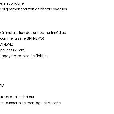
pouces. Il permet
tes en conduite.
Mount") pour les m
n alignement parfait de l'écran avec les
Pioneer SPH-EV
spécifiques aux
Pioneer SPH-
Note : Ce kit n'es
 à l'installation des unités multimédias
autoradios au for
(comme la série SPH-EVO).
qui ne possèdent
G71-DMD
modulaire.
 pouces (23 cm)
tage / Entretoise de finition
MD
ux UV et à la chaleur
ion, supports de montage et visserie