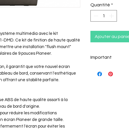
Quantité
*
 système multimédia avec le kit
Ajouter au pani
-DMD. Ce kit de finition de haute qualité
ettre une installation "flush mount"
laires de 9 pouces Pioneer.
Important
n, il garantit que votre nouvel écran
Compatibilité du
bleau de bord, conservant l'esthétique
Ce kit de montage
n offrant une stabilité parfaite.
spécifique conçue
intégration parfa
de dernière génér
que ABS de haute qualité assorti à la
compatibles.
eau de bord d'origine.
1. Autoradios Pio
 pour réduire les modifications
Ce kit est exclus
un écran Pioneer de grande taille.
gamme de récepte
 fermement l'écran pour éviter les