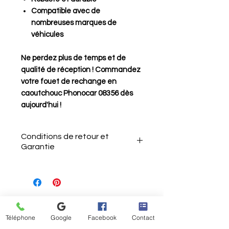
Compatible avec de
nombreuses marques de
véhicules
Ne perdez plus de temps et de
qualité de réception ! Commandez
votre fouet de rechange en
caoutchouc Phonocar 08356 dès
aujourd'hui !
Conditions de retour et
Garantie
Le client a 15 jours après la
réception de l'article pour le
Aucun avis pour le moment
retourner sans motif.
Téléphone
Google
Facebook
Contact
Partagez votre expérience, soyez le
Il doit informer le vendeur de
premier à laisser un avis.