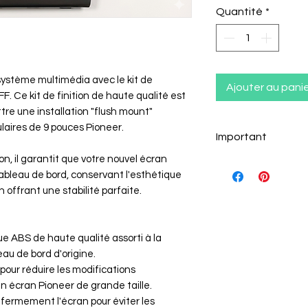
Quantité
*
 système multimédia avec le kit de
Ajouter au pani
Ce kit de finition de haute qualité est
re une installation "flush mount"
laires de 9 pouces Pioneer.
Important
n, il garantit que votre nouvel écran
Compatibilité du 
bleau de bord, conservant l'esthétique
Ce kit de montage
n offrant une stabilité parfaite.
spécifique conçue
intégration parfa
de dernière génér
que ABS de haute qualité assorti à la
compatibles.
eau de bord d'origine.
1. Autoradios Pio
 pour réduire les modifications
Ce kit est exclus
un écran Pioneer de grande taille.
gamme de récepte
 fermement l'écran pour éviter les