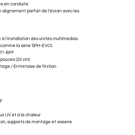
pouces. Il permet
tes en conduite.
Mount") pour les m
n alignement parfait de l'écran avec les
Pioneer SPH-EV
spécifiques aux
Pioneer SPH-
Note : Ce kit n'es
 à l'installation des unités multimédias
autoradios au for
(comme la série SPH-EVO).
qui ne possèdent
G71-BFF
modulaire.
 pouces (23 cm)
tage / Entretoise de finition
F
ux UV et à la chaleur
ion, supports de montage et visserie