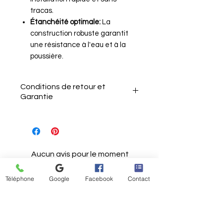
tracas.
Étanchéité optimale:
La
construction robuste garantit
une résistance à l'eau et à la
poussière.
Conditions de retour et
Garantie
Le client a 15 jours après la
réception de l'article pour le
Aucun avis pour le moment
retourner sans motif.
Partagez votre expérience, soyez le
Il doit informer le vendeur de
premier à laisser un avis.
Téléphone
Google
Facebook
Contact
son intention de retour par e-
mail.
Laisser un avis
L'article doit être renvoyé