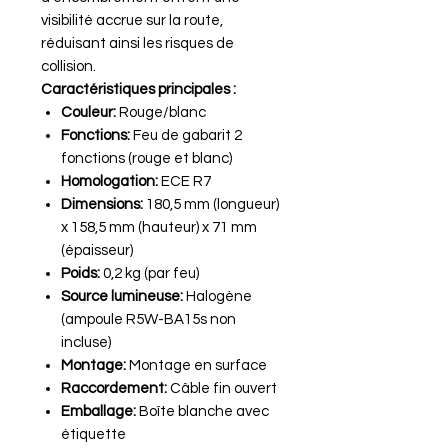
visibilité accrue sur la route,
réduisant ainsi les risques de
collision.
Caractéristiques principales :
Couleur:
Rouge/blanc
Fonctions:
Feu de gabarit 2
fonctions (rouge et blanc)
Homologation:
ECE R7
Dimensions:
180,5 mm (longueur)
x 158,5 mm (hauteur) x 71 mm
(épaisseur)
Poids:
0,2 kg (par feu)
Source lumineuse:
Halogène
(ampoule R5W-BA15s non
incluse)
Montage:
Montage en surface
Raccordement:
Câble fin ouvert
Emballage:
Boîte blanche avec
étiquette