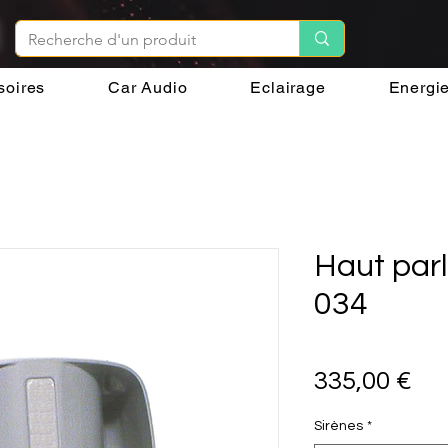
soires
Car Audio
Eclairage
Energi
Haut par
034
Pri
335,00 €
Sirènes
*