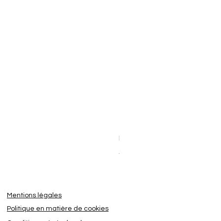
Dashcam BlackVue Elite 8-2
Prix promotionnel
À partir de
449,95 €
Mentions légales
Politique en matière de cookies