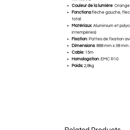
Couleur de la lumière
: Orange
Fonctions
:flèche gauche, flè
total.
Matériaux
: Aluminium et poly
intempéries)
Fixation
: Pattes de fixation av
Dimensions
: 888 mm x 38 mm
Cable:
15m
Homologation
: EMC R10
Poids:
2,8kg
Related Products