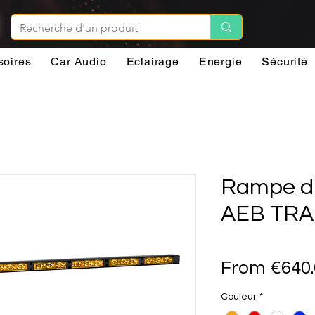
soires
Car Audio
Eclairage
Energie
Sécurité
Rampe di
AEB TRA
From
€640
Couleur
*