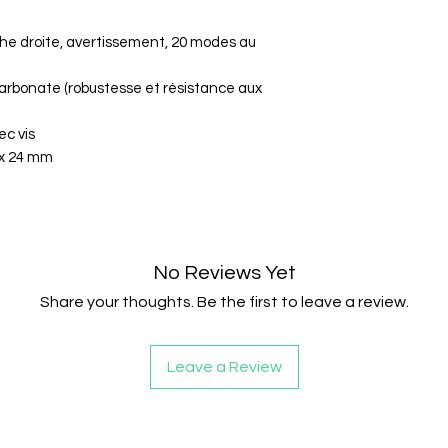
Les câblages n
ou endommagé
che droite, avertissement, 20 modes au
Le client est re
carbonate (robustesse et résistance aux
Le vendeur rem
commande (prix d
ec vis
suivant la récep
 x 24 mm
No Reviews Yet
Share your thoughts. Be the first to leave a review.
Leave a Review