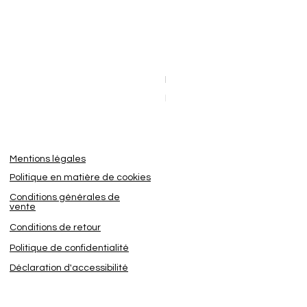
Dashcam BlackVue Elite 8-2
Sale Price
From
€449.95
Mentions légales
Politique en matière de cookies
Conditions générales de
vente
Conditions de retour
Politique de confidentialité
Déclaration d'accessibilité