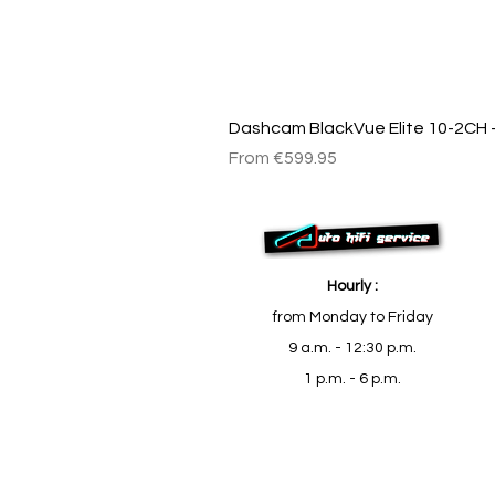
Dashcam BlackVue Elite 10-2CH –
Sale Price
From
€599.95
Hourly :
from Monday to Friday
9 a.m. - 12:30 p.m.
1 p.m. - 6 p.m.