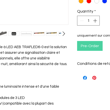
Quantity
*
uniquement sur c
Pre-Order
le à LED AEB TRAFLED6-0 est la solution
et assurer une signalisation claire et
onnels, elle offre une visibilité
Conditions de ret
uit, améliorant ainsi la sécurité de tous.
Condition de gara
Le client a 15 jour
pour le retourner 
une luminosité intense et d'une faible
Il doit informer
retour par e-mai
odules de 3 LED
L'article doit 
4V (compatible avec la plupart des
emballage d'ori