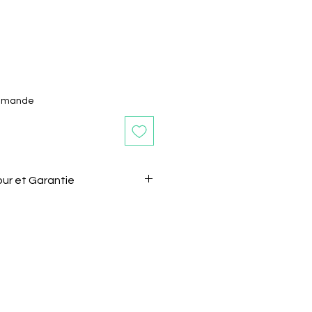
ommande
our et Garantie
ntie et de retours
s après la réception de l'article
sans motif.
 le vendeur de son intention de
l.
être renvoyé dans son état et
gine.