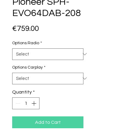
Pioneer SPH-
EVO64DAB-208
Price
€759.00
Options Radio
*
Options Carplay
*
Quantity
*
Add to Cart