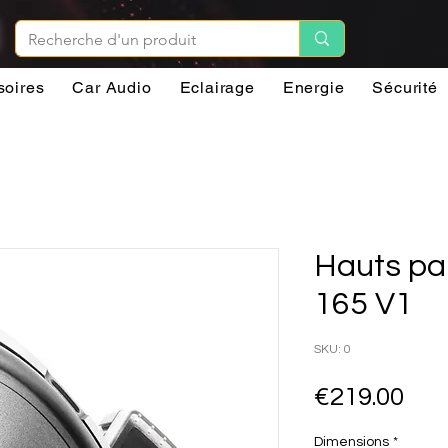
soires
Car Audio
Eclairage
Energie
Sécurité
Hauts pa
165 V1
SKU: 0
Pri
€219.00
Dimensions
*