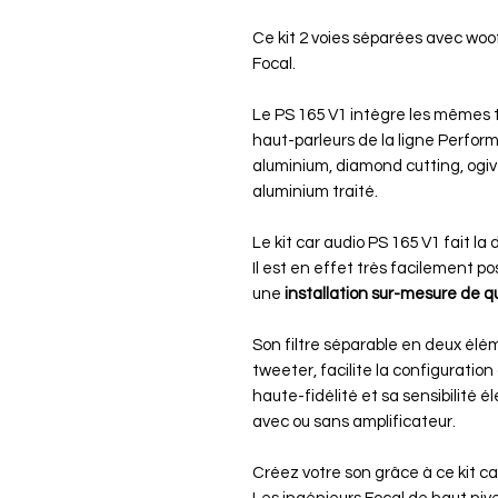
Ce kit 2 voies séparées avec woo
Focal.
Le PS 165 V1 intègre les mêmes 
haut-parleurs de la ligne Perfor
aluminium, diamond cutting, ogi
aluminium traité.
Le kit car audio PS 165 V1 fait la 
Il est en effet très facilement poss
une
installation sur-mesure de q
Son filtre séparable en deux éléme
tweeter, facilite la configuratio
haute-fidélité et sa sensibilité é
avec ou sans amplificateur.
Créez votre son grâce à ce kit c