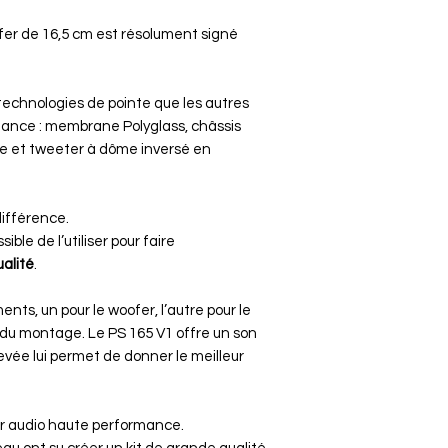
fer de 16,5 cm est résolument signé
technologies de pointe que les autres
mance : membrane Polyglass, châssis
ve et tweeter à dôme inversé en
différence.
ible de l’utiliser pour faire
ualité
.
nts, un pour le woofer, l’autre pour le
n du montage. Le PS 165 V1 offre un son
levée lui permet de donner le meilleur
ar audio haute performance.