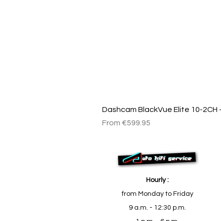
Dashcam BlackVue Elite 10-2CH –
Sale Price
From
€599.95
Hourly :
from Monday to Friday
9 a.m. - 12:30 p.m.