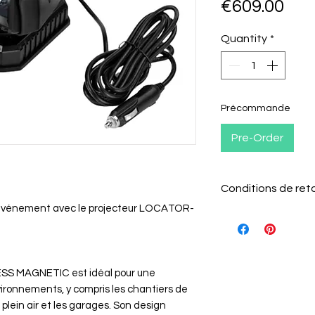
Pri
€609.00
Quantity
*
Précommande
Pre-Order
Conditions de ret
e événement avec le projecteur LOCATOR-
Le client a 15 j
l'article pour l
S MAGNETIC est idéal pour une
Il doit informer
vironnements, y compris les chantiers de
retour par e-mai
plein air et les garages. Son design