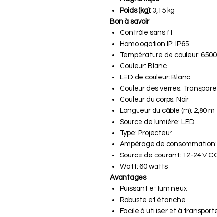
Poids (kg):
3,15 kg
Bon à savoir
Contrôle sans fil
Homologation IP: IP65
Température de couleur: 650
Couleur: Blanc
LED de couleur: Blanc
Couleur des verres: Transpar
Couleur du corps: Noir
Longueur du câble (m): 2,80 m
Source de lumière: LED
Type: Projecteur
Ampérage de consommation: 
Source de courant: 12-24 V C
Watt: 60 watts
Avantages
Puissant et lumineux
Robuste et étanche
Facile à utiliser et à transport