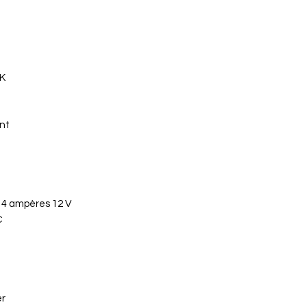
0K
ent
4 ampères 12 V
C
er