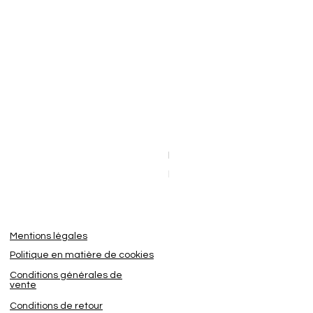
Dashcam BlackVue Elite 8-2
Sale Price
From
€449.95
Mentions légales
Politique en matière de cookies
Conditions générales de
vente
Conditions de retour