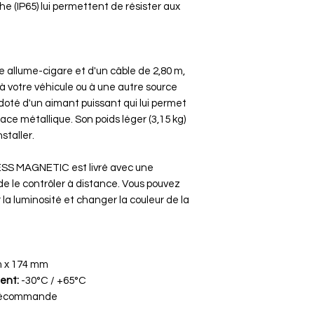
L'article doit 
e (IP65) lui permettent de résister aux
emballage d'ori
Les câblages n
ou endommagé
Le client est re
e allume-cigare et d'un câble de 2,80 m,
Le vendeur rem
 à votre véhicule ou à une autre source
commande (prix d
doté d'un aimant puissant qui lui permet
suivant la récep
face métallique. Son poids léger (3,15 kg)
staller.
Exceptions:
Articles confec
S MAGNETIC est livré avec une
personnalisés.
 le contrôler à distance. Vous pouvez
Articles scellé
er la luminosité et changer la couleur de la
sans détériorat
Garantie de 2 a
articles Vintag
 x 174 mm
ent:
-30°C / +65°C
écommande