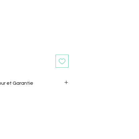
ce
our et Garantie
ours après la réception de
e retourner sans motif.
 le vendeur de son intention de
l.