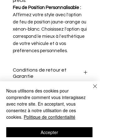
précis.
Feu de Position Personnalisable :
Affirmez votre style avec l'option
de feu de position jaune-orange ou
xénon-blanc. Choisissez l'option qui
correspond le mieux à l'esthétique
de votre véhicule et à vos
préférences personnelles.
Conditions de retour et
Garantie
Le client a 15 jours après la
Nous utilisons des cookies pour
réception de l'article pour le
comprendre comment vous interagissez
retourner sans motif.
avec notre site. En acceptant, vous
consentez à notre utilisation de ces
Il doit informer le vendeur de
No Reviews Yet
cookies.
Politique de confidentialité
son intention de retour par e-
Share your thoughts. Be the first to
mail.
leave a review.
Accepter
L'article doit être renvoyé