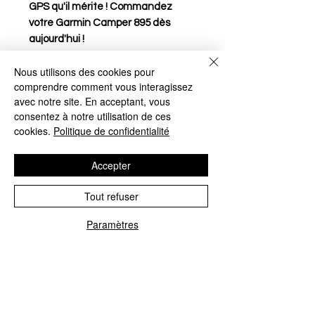
GPS qu'il mérite ! Commandez
votre Garmin Camper 895 dès
aujourd'hui !
Nous utilisons des cookies pour
comprendre comment vous interagissez
Conditions de retour et
avec notre site. En acceptant, vous
Garantie
consentez à notre utilisation de ces
cookies.
Politique de confidentialité
Accepter
Le client a 15 jours après la
réception de l'article pour le
No Reviews Yet
Tout refuser
retourner sans motif.
Share your thoughts. Be the first to
Paramètres
Il doit informer le vendeur de
leave a review.
Téléphone
Google
Facebook
Contact
son intention de retour par e-
mail.
Leave a Review
L'article doit être renvoyé
dans son état et emballage
d'origine.