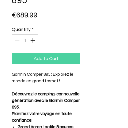
895
Price
€689.99
Quantity
*
Add to Cart
Garmin Camper 895 : Explorez le
monde en grand format !
Découvrez le camping-car nouvelle
génération avec le Garmin Camper
895.
Planifiez votre voyage en toute
confiance:
Grand écran tactile 8 pouces
: