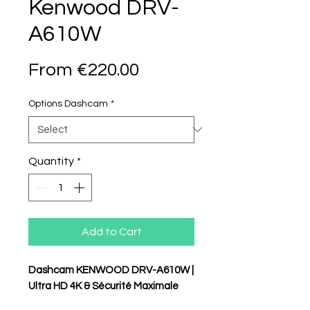
Kenwood DRV-
A610W
Sale
From
€220.00
Price
Options Dashcam
*
Quantity
*
Add to Cart
Dashcam KENWOOD DRV-A610W |
Ultra HD 4K & Sécurité Maximale