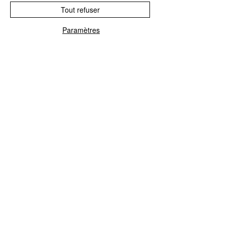
Tout refuser
Paramètres
Téléphone
Google
Facebook
Contact
No Reviews Yet
Share your thoughts. Be the first to
leave a review.
Leave a Review
Related Products