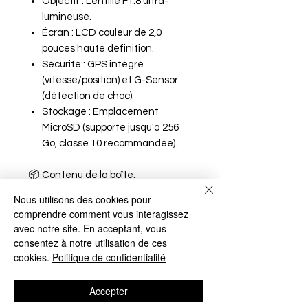
Objectif : Lentille F1.8 ultra-
lumineuse.
Écran : LCD couleur de 2,0
pouces haute définition.
Sécurité : GPS intégré
(vitesse/position) et G-Sensor
(détection de choc).
Stockage : Emplacement
MicroSD (supporte jusqu'à 256
Go, classe 10 recommandée).
📦 Contenu de la boîte:
Dashcam Kenwood DRV-A610W
Nous utilisons des cookies pour
Filtre polarisant de haute qualité
comprendre comment vous interagissez
Support magnétique "Click & Go"
avec notre site. En acceptant, vous
(adhésif & ventouse)
consentez à notre utilisation de ces
Adaptateur allume-cigare (12-
cookies.
Politique de confidentialité
24V)
Carte MicroSD (incluse selon
Accepter
pack)