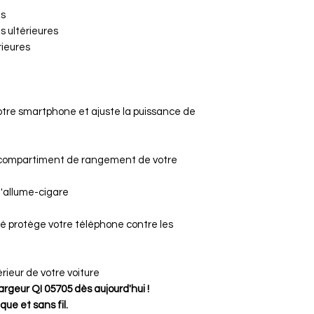
Le client est re
es
Le vendeur rem
 ultérieures
commande (prix d
rieures
suivant la récep
Exceptions:
Articles confec
personnalisés.
re smartphone et ajuste la puissance de
Articles scellé
sans détériorat
Garantie de 2 a
 compartiment de rangement de votre
articles Vintag
l'allume-cigare
é protège votre téléphone contre les
rieur de votre voiture
eur QI 05705 dès aujourd'hui !
que et sans fil.