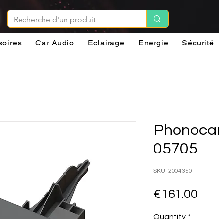
soires
Car Audio
Eclairage
Energie
Sécurité
Phonocar
05705
SKU: 2004350
Pri
€161.00
Quantity
*