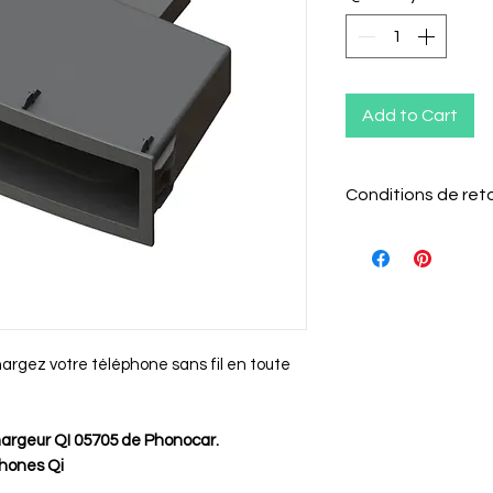
Add to Cart
Conditions de ret
Le client a 15 j
l'article pour l
Il doit informer
argez votre téléphone sans fil en toute
retour par e-mai
L'article doit 
emballage d'ori
hargeur QI 05705 de Phonocar.
Les câblages n
phones Qi
ou endommagé