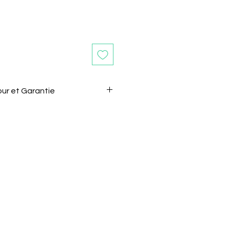
our et Garantie
ours après la réception de
e retourner sans motif.
 le vendeur de son intention de
l.
être renvoyé dans son état et
gine.
e doivent pas êtres coupés
s.