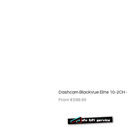
Dashcam BlackVue Elite 10-2CH –
Sale Price
From
€599.95