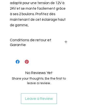
adapté pour une tension de 12V à
24V et se monte facilement grâce
à ses 2 boulons. Profitez dès
maintenant de cet éclairage haut
de gamme,
Conditions de retour et
Garantie
Conditions de retour et
Garantie
Le client a 15 jours après la
réception de l'article pour
No Reviews Yet
le retourner sans motif.
Share your thoughts. Be the first to
Il doit informer le vendeur
leave a review.
de son intention de retour
par e-mail.
Leave a Review
L'article doit être renvoyé
dans son état et