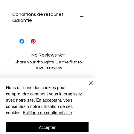
Conditions de retour et
Garantie
Conditions de retour et
Garantie
Le client a 15 jours après la
réception de l'article pour
No Reviews Yet
le retourner sans motif.
Share your thoughts. Be the first to
Il doit informer le vendeur
leave a review.
de son intention de retour
par e-mail.
Nous utilisons des cookies pour
Leave a Review
L'article doit être renvoyé
comprendre comment vous interagissez
dans son état et
avec notre site. En acceptant, vous
emballage d'origine.
consentez à notre utilisation de ces
Related Products
Les câblages ne doivent
cookies.
Politique de confidentialité
pas êtres coupés ou
endommagés.
Accepter
Le client est responsable