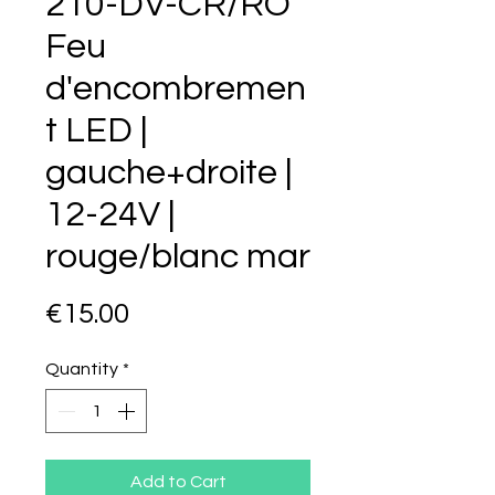
210-DV-CR/RO
Feu
d'encombremen
t LED |
gauche+droite |
12-24V |
rouge/blanc mar
Price
€15.00
Quantity
*
Add to Cart