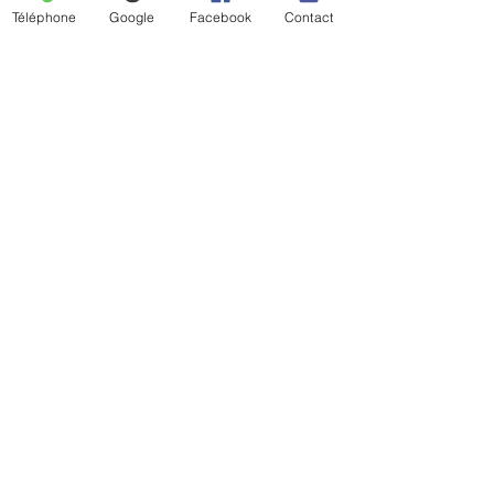
Téléphone
Notre travail vous plaît ?
Google
Facebook
Contact
Contactez-nous pour en savoir
plus.
Prénom
Nom de famille
E-mail
Message