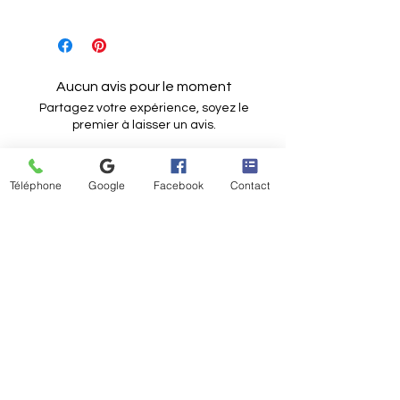
Aucun avis pour le moment
Partagez votre expérience, soyez le
premier à laisser un avis.
Laisser un avis
Téléphone
Google
Facebook
Contact
Articles similaires