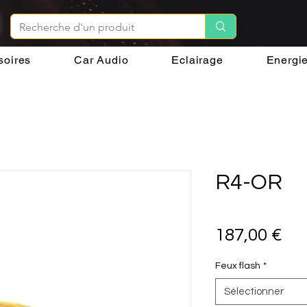
soires
Car Audio
Eclairage
Energi
R4-OR
Pri
187,00 €
Feux flash
*
Sélectionner