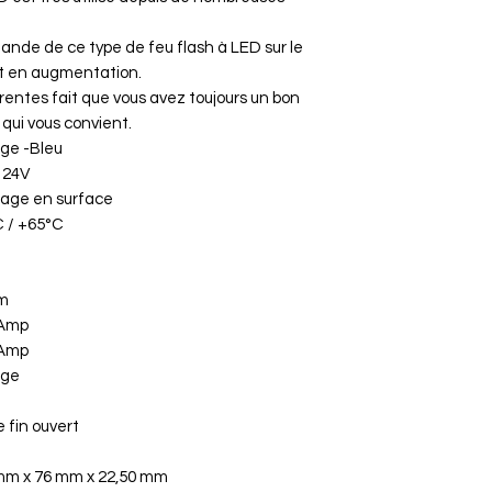
nde de ce type de feu flash à LED sur le
t en augmentation.
érentes fait que vous avez toujours un bon
 qui vous convient.
ge -Bleu
 24V
age en surface
C / +65°C
 m
 Amp
 Amp
nge
 fin ouvert
mm x 76 mm x 22,50 mm