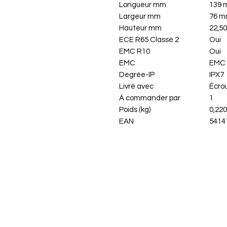
Longueur mm
139
Largeur mm
76 
Hauteur mm
22,5
ECE R65 Classe 2
Oui
EMC R10
Oui
EMC
EMC 
Degrée-IP
IPX7
Livré avec
Écrou
Á commander par
1
Poids (kg)
0,220
EAN
5414