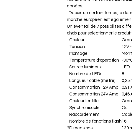
années.
Depuis un certain temps, la dema
marché européen est égalemen
Un éventail de 7 possibilités diff
choix pour sélectionner le produit
Couleur
Oran
Tension
12V -
Montage
Mont
Temperature d'opération
-30°
Source lumineux
LED
Nombre de LEDs
8
Longueur cable (mètre)
0,25
Consommation 12V Amp
0,91
Consommation 24V Amp
0,46
Couleur lentille
Ora
Synchronisable
Oui
Raccordement
Câble
Nombre de fonctions flash
16
?
Dimensions
139 