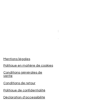
Dashcam BlackVue Elite 8-2
Prix promotionnel
À partir de
449,95 €
Mentions légales
Politique en matière de cookies
Conditions générales de
vente
Conditions de retour
Politique de confidentialité
Déclaration d'accessibilité