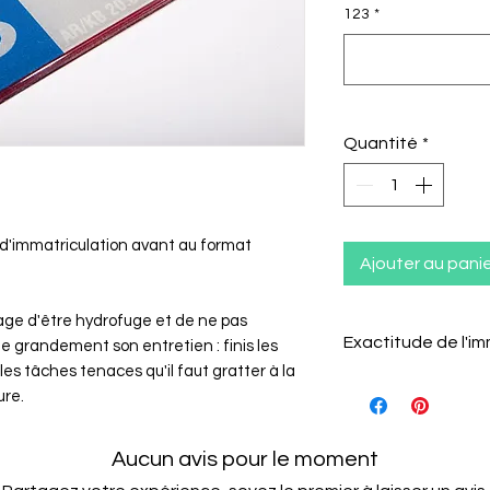
123
*
Quantité
*
 d'immatriculation avant au format
Ajouter au pani
ge d'être hydrofuge et de ne pas
Exactitude de l'im
ite grandement son entretien : finis les
les tâches tenaces qu'il faut gratter à la
Attention, nous 
ure.
des erreurs trans
Veuillez bien vérif
Aucun avis pour le moment
au caractères de 
de nous transmet