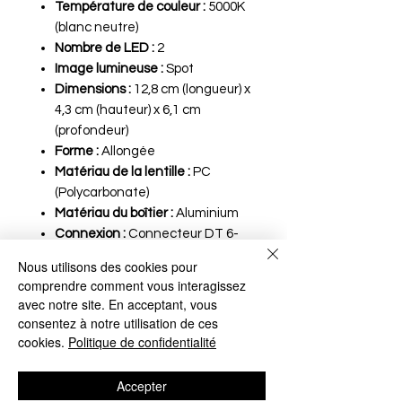
Température de couleur :
5000K
(blanc neutre)
Nombre de LED :
2
Image lumineuse :
Spot
Dimensions :
12,8 cm (longueur) x
4,3 cm (hauteur) x 6,1 cm
(profondeur)
Forme :
Allongée
Matériau de la lentille :
PC
(Polycarbonate)
Matériau du boîtier :
Aluminium
Connexion :
Connecteur DT 6-
pin
Nous utilisons des cookies pour
Classe IP :
IP68/IP69K
comprendre comment vous interagissez
Homologations :
ECE R10, R112,
avec notre site. En acceptant, vous
R148, R65
consentez à notre utilisation de ces
cookies.
Politique de confidentialité
Conditions de retour et
Accepter
Garantie