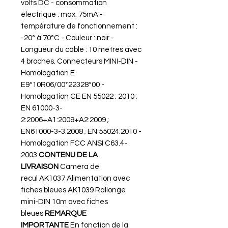
volts DC - consommation
électrique : max. 75mA -
température de fonctionnement :
-20° à 70°C - Couleur : noir -
Longueur du câble : 10 mètres avec
4 broches. Connecteurs MINI-DIN -
Homologation E
E9*10R06/00*22328*00 -
Homologation CE EN 55022 : 2010 ;
EN 61000-3-
2:2006+A1:2009+A2:2009 ;
EN61000-3-3:2008 ; EN 55024:2010 -
Homologation FCC ANSI C63.4-
2003
CONTENU DE LA
LIVRAISON
Caméra de
recul AK1037 Alimentation avec
fiches bleues AK1039 Rallonge
mini-DIN 10m avec fiches
bleues
REMARQUE
IMPORTANTE
En fonction de la