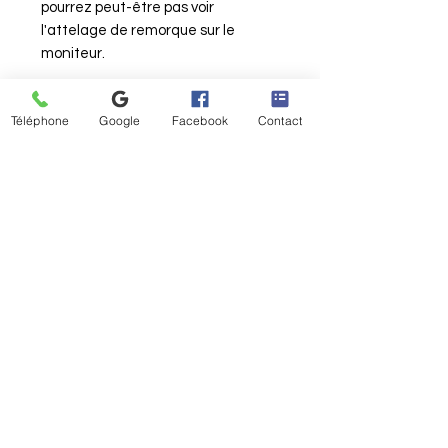
pourrez peut-être pas voir
l'attelage de remorque sur le
moniteur.
Téléphone
Google
Facebook
Contact
Aucun avis pour le moment
Partagez votre expérience, soyez le
premier à laisser un avis.
Laisser un avis
Articles similaires