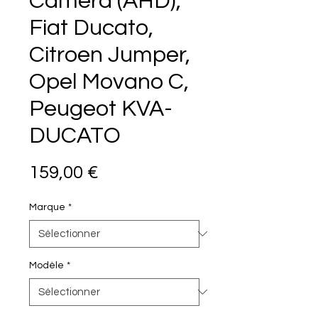
Caméra (AHD),
Fiat Ducato,
Citroen Jumper,
Opel Movano C,
Peugeot KVA-
DUCATO
Prix
159,00 €
Marque
*
Modèle
*