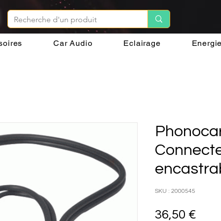
soires
Car Audio
Eclairage
Energi
Phonoca
Connecte
encastra
SKU : 2000545
Prix
36,50 €