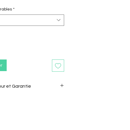
rables
*
er
our et Garantie
ours après la réception de
e retourner sans motif.
 le vendeur de son intention de