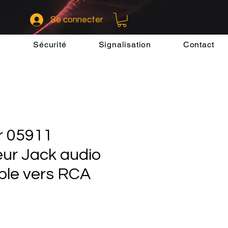
Se connecter
e
Sécurité
Signalisation
Contact
r 05911
ur Jack audio
ble vers RCA