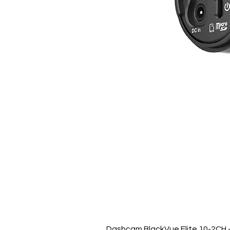
Dashcam BlackVue Elite 10-2CH –