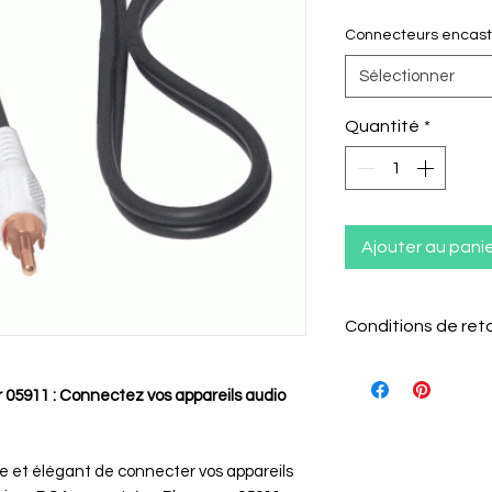
Connecteurs encast
Sélectionner
Quantité
*
Ajouter au pani
Conditions de ret
05911 : Connectez vos appareils audio
Le client a 15 j
l'article pour l
 et élégant de connecter vos appareils
Il doit informer