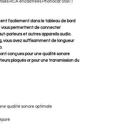
 prises RCA encastrées Phonocar 05911
retour par e-mai
L'article doit 
emballage d'ori
ent facilement dans le tableau de bord
Les câblages n
et vous permettent de connecter
ou endommagé
ut-parleurs et autres appareils audio.
Le client est re
g, vous avez suffisamment de longueur
Le vendeur rem
o.
commande (prix d
ont conçues pour une qualité sonore
suivant la récep
teurs plaqués or pour une transmission du
Exceptions:
Articles confec
personnalisés.
Articles scellé
sans détériorat
Garantie de 2 a
articles Vintag
une qualité sonore optimale
 épuré