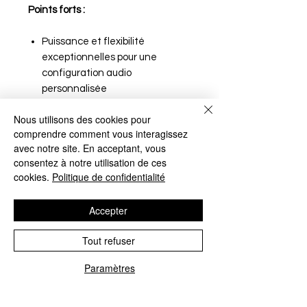
Points forts :
Puissance et flexibilité
exceptionnelles pour une
configuration audio
personnalisée
Reproduction sonore puissante
Nous utilisons des cookies pour
des basses fréquences
comprendre comment vous interagissez
Qualité sonore supérieure avec
avec notre site. En acceptant, vous
une distorsion minimale et un
consentez à notre utilisation de ces
rapport signal/bruit élevé
cookies.
Politique de confidentialité
Conception compacte et facile
à installer
Accepter
Parfait pour une utilisation en
mer avec sa résistance aux
Tout refuser
intempéries
Paramètres
Téléphone
Google
Facebook
Contact
Conditions de retour et
Garantie