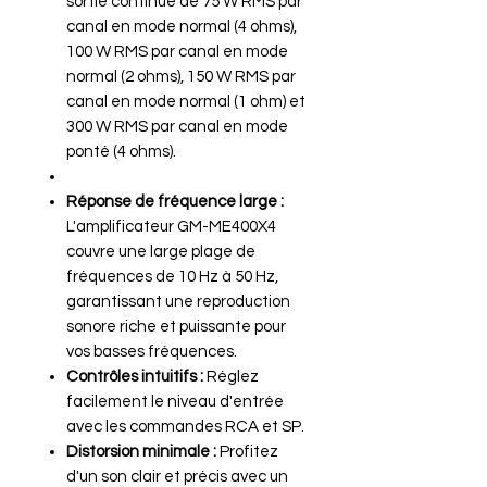
sortie continue de 75 W RMS par
canal en mode normal (4 ohms),
100 W RMS par canal en mode
normal (2 ohms), 150 W RMS par
canal en mode normal (1 ohm) et
300 W RMS par canal en mode
ponté (4 ohms).
Réponse de fréquence large :
L'amplificateur GM-ME400X4
couvre une large plage de
fréquences de 10 Hz à 50 Hz,
garantissant une reproduction
sonore riche et puissante pour
vos basses fréquences.
Contrôles intuitifs :
Réglez
facilement le niveau d'entrée
avec les commandes RCA et SP.
Distorsion minimale :
Profitez
d'un son clair et précis avec un