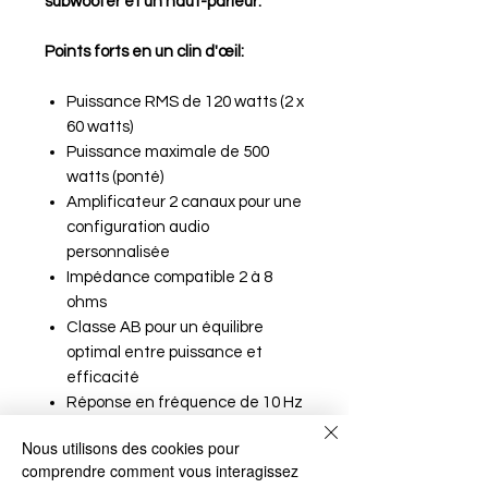
subwoofer et un haut-parleur.
Points forts en un clin d'œil:
Puissance RMS de 120 watts (2 x
60 watts)
Puissance maximale de 500
watts (ponté)
Amplificateur 2 canaux pour une
configuration audio
personnalisée
Impédance compatible 2 à 8
ohms
Classe AB pour un équilibre
optimal entre puissance et
efficacité
Réponse en fréquence de 10 Hz
à 70 kHz
Nous utilisons des cookies pour
Distorsion harmonique totale
comprendre comment vous interagissez
(THD+N) inférieure à 0,05 %