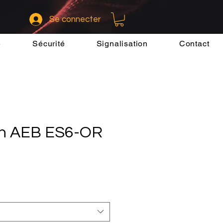
Se connecter
e
Sécurité
Signalisation
Contact
sh AEB ES6-OR
x