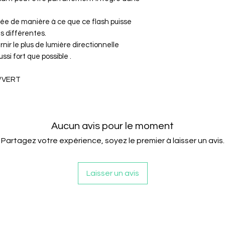
emballage d'ori
Les câblages n
ée de manière à ce que ce flash puisse
ou endommagé
s différentes.
Le client est re
rnir le plus de lumière directionnelle
Le vendeur rem
ssi fort que possible .
commande (prix d
suivant la récep
/VERT
Aucun avis pour le moment
Partagez votre expérience, soyez le premier à laisser un avis.
Laisser un avis