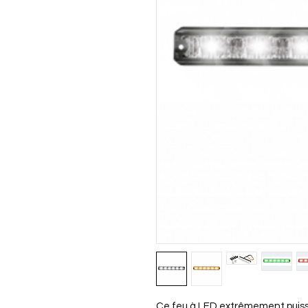
Ce feu à LED extrêmement puiss