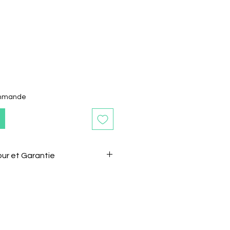
ommande
our et Garantie
s après la réception de l'article
sans motif.
 le vendeur de son intention de
l.
être renvoyé dans son état et