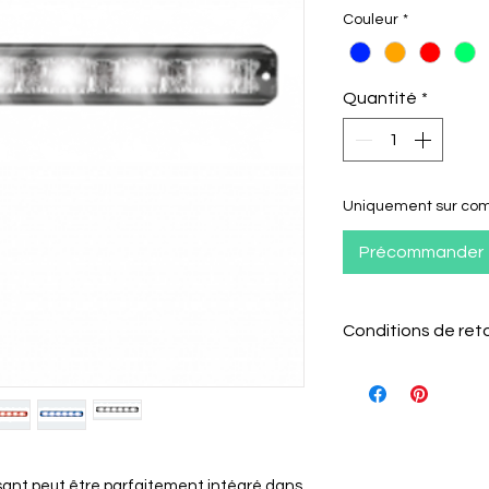
Couleur
*
Quantité
*
Uniquement sur c
Précommander
Conditions de ret
Le client a 15 jour
pour le retourner 
Il doit informer
retour par e-mai
L'article doit 
ant peut être parfaitement intégré dans