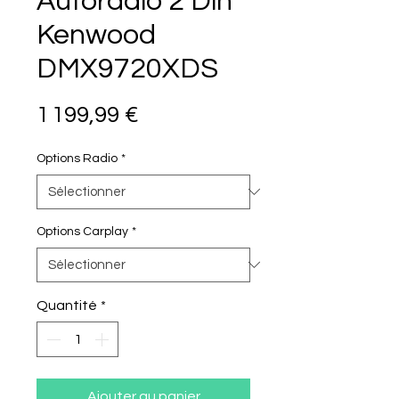
Autoradio 2 Din
Kenwood
DMX9720XDS
Prix
1 199,99 €
Options Radio
*
Options Carplay
*
Quantité
*
Ajouter au panier