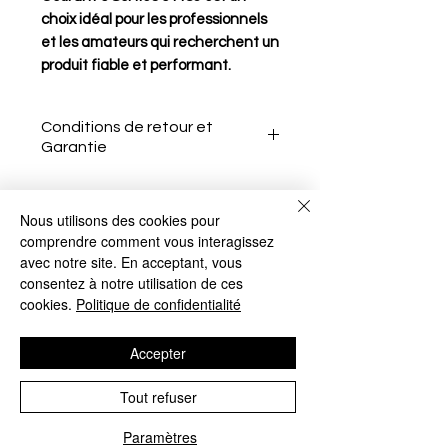
choix idéal pour les professionnels
et les amateurs qui recherchent un
produit fiable et performant.
Conditions de retour et
Garantie
Nous utilisons des cookies pour
Le client a 15 jours après la
comprendre comment vous interagissez
réception de l'article pour le
avec notre site. En acceptant, vous
Aucun avis pour le moment
retourner sans motif.
consentez à notre utilisation de ces
Partagez votre expérience, soyez le
cookies.
Politique de confidentialité
Il doit informer le vendeur de
premier à laisser un avis.
son intention de retour par e-
Accepter
mail.
Laisser un avis
L'article doit être renvoyé
Tout refuser
dans son état et emballage
d'origine.
Paramètres