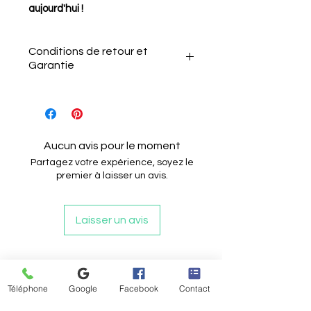
aujourd'hui !
Conditions de retour et
Garantie
Le client a 15 jours après la
réception de l'article pour le
Aucun avis pour le moment
retourner sans motif.
Partagez votre expérience, soyez le
Il doit informer le vendeur de
premier à laisser un avis.
son intention de retour par e-
mail.
Laisser un avis
L'article doit être renvoyé
dans son état et emballage
d'origine.
Articles similaires
Les câblages ne doivent pas
Téléphone
Google
Facebook
Contact
êtres coupés ou
endommagés.