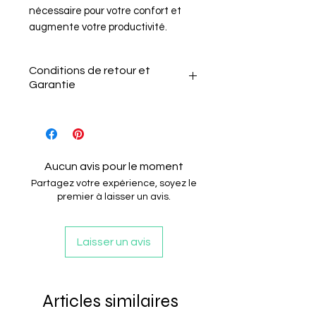
nécessaire pour votre confort et
augmente votre productivité.
Conditions de retour et
Garantie
Conditions de retour et
Garantie
Le client a 15 jours après la
réception de l'article pour
Aucun avis pour le moment
le retourner sans motif.
Partagez votre expérience, soyez le
Il doit informer le vendeur
premier à laisser un avis.
de son intention de retour
par e-mail.
Laisser un avis
L'article doit être renvoyé
dans son état et
emballage d'origine.
Articles similaires
Les câblages ne doivent
pas êtres coupés ou