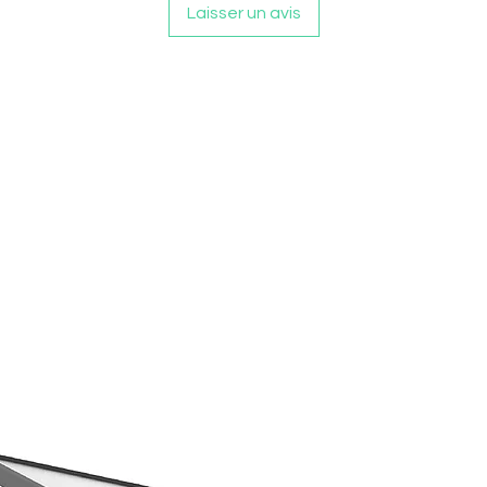
Laisser un avis
Le vendeur rem
commande (prix d
suivant la récep
Exceptions:
Articles confec
personnalisés.
Articles scellé
sans détériorat
Garantie de 2 a
articles Vintag