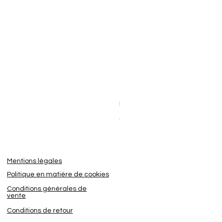
Dashcam BlackVue Elite 8-2
Prix promotionnel
À partir de
449,95 €
Mentions légales
Politique en matière de cookies
Conditions générales de
vente
Conditions de retour