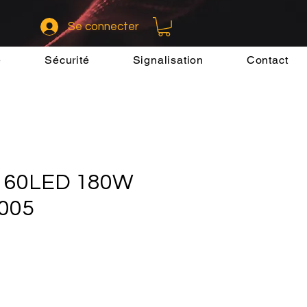
Se connecter
e
Sécurité
Signalisation
Contact
 60LED 180W
005
x