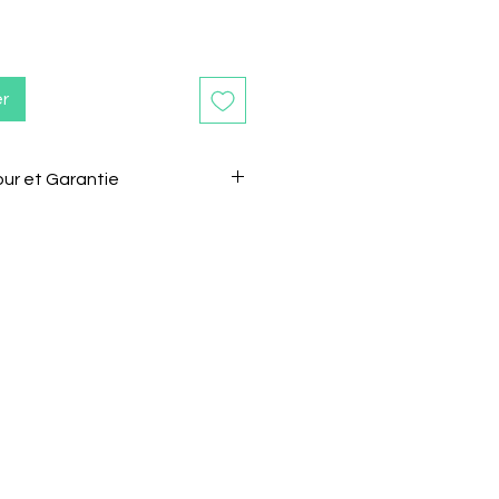
er
our et Garantie
ours après la réception de
e retourner sans motif.
 le vendeur de son intention de
l.
être renvoyé dans son état et
gine.
e doivent pas êtres coupés
s.
sponsable des frais de retour.