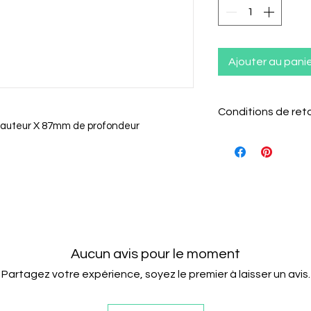
Ajouter au pani
Conditions de ret
hauteur X 87mm de profondeur
Le client a 15 j
l'article pour l
Il doit informer
retour par e-mai
L'article doit 
Aucun avis pour le moment
emballage d'ori
Les câblages n
Partagez votre expérience, soyez le premier à laisser un avis.
ou endommagé
Le client est re