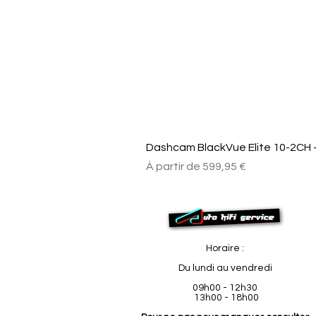
Dashcam BlackVue Elite 10-2CH –
Prix promotionnel
À partir de
599,95 €
Horaire :
Du lundi au vendredi
09h00 - 12h30
13h00 - 18h00