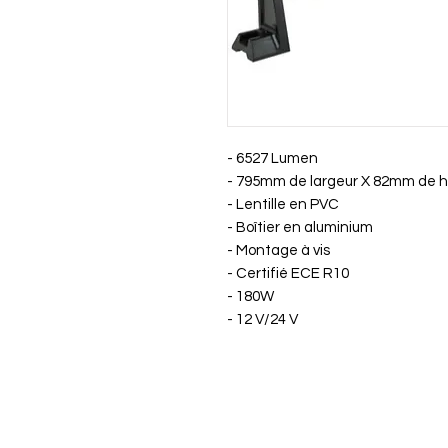
- 6527 Lumen
- 795mm de largeur X 82mm de 
- Lentille en PVC
- Boîtier en aluminium
- Montage à vis
- Certifié ECE R10
- 180W
- 12 V/24 V